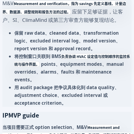
M&V
Measurement and verification，指为 savings 先定义基线、计量边
应留下足够证据，让客
界、数据源、调整规则和报告方法的过程。
户、SI、ClimaMind 或第三方审查方能够复现结论。
保留 raw data、cleaned data、transformation
logic、excluded interval log、model version、
report version 和 approval record。
将控制窗口关联到
BMS
负责协调 HVAC 设定值与控制顺序的监控系
points、equipment modes、manual
统与操作界面。
overrides、alarms、faults 和 maintenance
events。
用 audit package 把争议具体化到 data quality、
adjustment choice、excluded interval 或
acceptance criterion。
IPMVP guide
当项目需要正式 option selection、
M&V
Measurement and