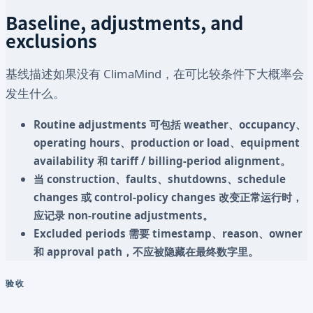
Baseline, adjustments, and
exclusions
基线描述如果没有 ClimaMind，在可比较条件下大概率会
发生什么。
Routine adjustments 可包括 weather、occupancy、
operating hours、production or load、equipment
availability 和 tariff / billing-period alignment。
当 construction、faults、shutdowns、schedule
changes 或 control-policy changes 改变正常运行时，
应记录 non-routine adjustments。
Excluded periods 需要 timestamp、reason、owner
和 approval path，不应被隐藏在最终数字里。
验收