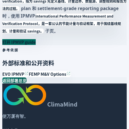
verification，指为 savings 先定义基线、计量边界、数据源、调整规则和报告方
plan 和 settlement-grade reporting package
法的过程。
时，使用
IPMVP
International Performance Measurement and
Verification Protocol，是一套公认的节能计量与验证框架，用于围绕基线规
子页。
划、计量和验证 savings。
打开 IPMVP guide
参考依据
外部标准和公开资料
open_in_new
open_in_new
EVO IPMVP
FEMP M&V Options
返回部署总览
ClimaMind
使万厦有智。